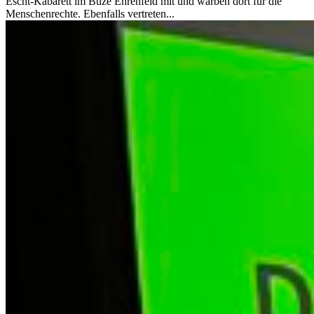
Escht-Kabarett im Büze Ehrenfeld mit und warben dort für die
Menschenrechte. Ebenfalls vertreten...