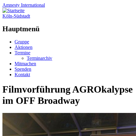
Amnesty
International
Köln-Südstadt
Hauptmenü
Zum
Gruppe
Inhalt
Aktionen
springen
Termine
Terminarchiv
Mitmachen
Spenden
Kontakt
Filmvorführung AGROkalypse
im OFF Broadway