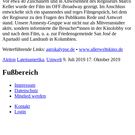
Vor etwa 40 Zuschauern und in Anwesenheit des Regisseurs Marco
Keller wurde der Film im OFF-Broadway gezeigt. Im Anschluss
entwickelte sich ein spannendes und reges Filmgespräch, bei dem
der Regisseur zu den Fragen des Publikums Rede und Antwort
stand. Unsere Amnesty-Gruppe war nicht nur als Mitveranstalter
aktiv, sondern informierte die Besucher*innen in der Kinolobby vor
und nach dem Film, u. a. zur Friedensgemeinde San José de
Apartadó und Landraub in Kolumbien.
Weiterführende Links:
agrokalypse.de
•
www.allerweltskino.de
Aktion
Lateinamerika
,
Umwelt
9. Juli 2019
17. Oktober 2019
Fußbereich
Impressum
Datenschutz
Mitglied werden
Kontakt
Login