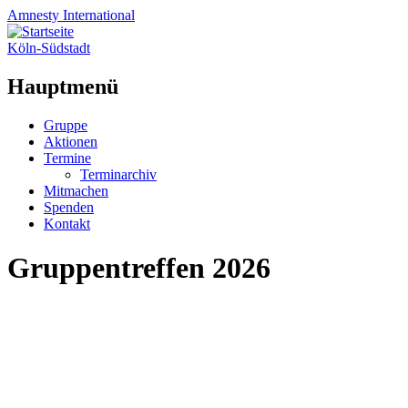
Amnesty
International
Köln-Südstadt
Hauptmenü
Zum
Gruppe
Inhalt
Aktionen
springen
Termine
Terminarchiv
Mitmachen
Spenden
Kontakt
Gruppentreffen 2026