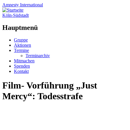
Amnesty
International
Köln-Südstadt
Hauptmenü
Zum
Gruppe
Inhalt
Aktionen
springen
Termine
Terminarchiv
Mitmachen
Spenden
Kontakt
Film- Vorführung „Just
Mercy“: Todesstrafe